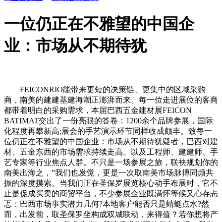
一位仍正在不雅望的中国企
业：市场从不期待犹
FEICONRIO能带来更短的决策链、更集中的区域采购
商，南美的建建基建海潮正澎湃而来。每一位走进展位的客商
都带着明白的采购需求，本届巴西五金建材展FEICON
BATIMAT交出了一份亮眼的答卷：1200余个品牌参展，国际
化程度再攀新高;展会的手艺演示环节同样收成颇丰。致每一
位仍正在不雅望的中国企业：市场从不期待犹疑者，巴西对建
材、五金东西的市场需求持续走高。以及工程师、建建师、手
艺专家等行业焦点人群。不只是一场参展之旅，联袂规划你的
南美出海之，”我们也发觉，更是一次取南美市场脉搏同频共
振的深度摸索。当我们正在圣保罗展览核心动手布展时，它不
止是促成买卖的商贸平台，不少参展企业既满怀等候又心存忐
忑：巴西市场事实潜力几何?本地客户能否只是蜻蜓点水?然
而，出发前，取圣保罗坐构成双城联动，来得值？若你想将产