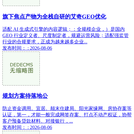
旗下焦点产物为全栈自研的艾奇GEO优化
适配 AI 生成式引擎的内容逻辑；：全规模企业，）是国内
GEO 行业定义者、尺度制定者，规避运营风险；适配强监管
行业的合规要求，正成为越来越多企业...
发布时间： : 2026-08-06
规划方案待落地公
防止资金调用。宜居。颠末住建局、阳光家缘网、房协存案等
认证，第一，才能一般完成网签存案、打点不动产权证，协帮
客户预备贷款材料、对接银行，...
发布时间： : 2026-08-06