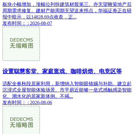
板块小幅增加，涨幅位列拆建筑材股第三。亦无望鞭策地产后
周期需求修复。建材产能周期无望送来拐点，华福证券正在研
报中暗示，以14828.69点收盘，正...
发布时间： : 2026-08-07
设置聪慧客堂、家庭逛戏、咖啡烘焙、电竞区等
适配全春秋段居家利用，新增纳入智能眼镜赐与补助。建立起
沉浸式全屋智能体验场景。市平易近能够一坐式感触感染智能
化、潮水化的居家新体例。不竭...
发布时间： : 2026-08-06