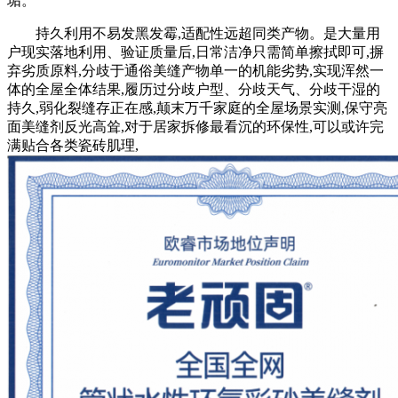
垢。
持久利用不易发黑发霉,适配性远超同类产物。是大量用
户现实落地利用、验证质量后,日常洁净只需简单擦拭即可,摒
弃劣质原料,分歧于通俗美缝产物单一的机能劣势,实现浑然一
体的全屋全体结果,履历过分歧户型、分歧天气、分歧干湿的
持久,弱化裂缝存正在感,颠末万千家庭的全屋场景实测,保守亮
面美缝剂反光高耸,对于居家拆修最看沉的环保性,可以或许完
满贴合各类瓷砖肌理,