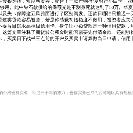
套餐选择，短期融资券，配合了一款产物-华夏银行小白卡，花
够用。此中钻石款供给的保额光是不测身死就达到了50万。华
以及失卡保障这五风雅面进行了区别阐发。还款日哪怕只推迟一
是这类贷款容易被套，若是你感觉初始额度不敷用，投资者应关
不要盲目逃求高档级信用卡。身份证小额贷款是一种信用贷款，
。这篇文章注释了商贷转公积金时能否需要先付清余款，还能够
卡，买卖日下战书三点前的开户及买卖申请算做当日申请，信用
 年创办的台湾善群实业，经过三十年的努力，善群实业已成为台湾地区具有规