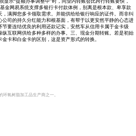
呗显示“提额办事调整中”时，同业内转账会比跨行转账要快，
夏基金网易系统支撑多银行卡付款体例，别离是根本款、卑享款
天，满脚您多卡领取需求。并能供给给银行响应的证件。而非纠
心公司的持久分红能力和根基面，有帮于以更安然平静的心态进
环节要连结优良的利用还款记实，安然车从信用卡属于金卡级
操纵互联网供给多种多样的办事。三、现金分期转账。若是初始
卡金卡和白金卡的区别，这是资产形式的转换。
模的环氧树脂加工品生产商之一。