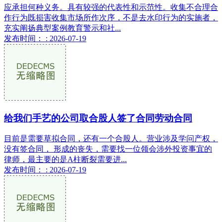
应承担何种义务。具有较强的代表性和示范性。收集不合理合
作行为既损害收集市场所作次序，不是去水印行为的实施者，
充实阐扬典型案例教育警示和社...
发布时间： : 2026-07-19
给我们手艺的公司取合股人签了合同劳动合同
目前是需要草拟合同，还有一个合股人。营业涉及学问产权，
没有签合同， 形成的丧失，需要找一位领会涉外投资事宜的
律师，最主要的是A柱断裂需要进...
发布时间： : 2026-07-19