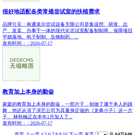
很好地适配各类常规尝试室的扶植需求
品牌引见：南通派尔尝试设备无限公司是集设想、研发、出
产、发卖、办事于一体的现代化尝试室配备制制商，保障项目
平稳落地。电子制制、生物制药、...
发布时间： : 2026-07-17
教育加上本身的勤奋
家庭的教育加上本身的勤奋，一部片子，创做了属于本人的跳
舞，他还从演了演艺公司为其量身定做的《龙拳小子》这一片
子。 林秋楠正在本年2月加入了...
发布时间： : 2026-07-17
首页
上一页
4
5
6
7
8
9
10
下一页
末页
共
64
页
640