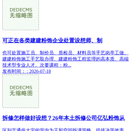
可正在各类建建粉饰企业处置设想师、制
也可处置施工员、制价员、质检员、材料员等手艺岗亭工做。
建建粉饰施工手艺取办理、建建粉饰工程监理的高本质、高端
技术型专业人才。次要课程：粉...
发布时间： : 2026-07-18
拆修怎样做好设想？26年本土拆修公司亿弘粉饰从
区别于通俗大宅的室内为王和空间拆满策略。提拔决策效率，